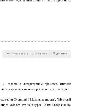
логе,
masterbo
, а "тайная комната", репозиторий моих
Комментарии
(
1
)
Нравится
Поделиться
. Я говорю о литературном процессе. Вначале
ишешь, фактически, о той реальности, что вокруг.
отах серии Overmind ("Мантия вечности", "Мёртвый
ирск. Для тех, кто не в курсе - с 1982 года я живу,