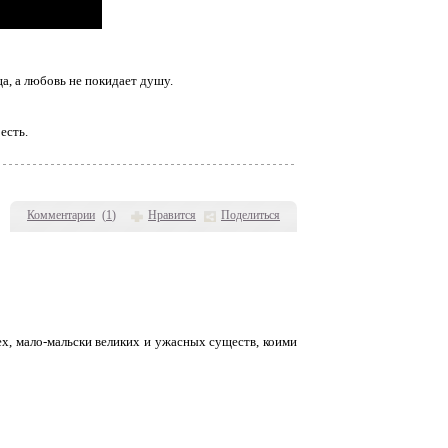
а, а любовь не покидает душу.
есть.
Комментарии
(
1
)
Нравится
Поделиться
ех, мало-мальски великих и ужасных существ, коими