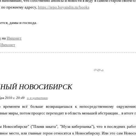
й напоминаю, что собственно анонсы и новости я веду в самом старом своём б
я по прежнему адресу,
https://repo.boyandin.ru/books
тся, дамы и господа.
и
на
Имхонет
а
Имхонет
ЧНЫЙ НОВОСИБИРСК
ря 2010 г. 20:49
+ в цитатник
о временем всё больше возвращаешься к непосредственному окружению
ные миры, потом процесс переходит в область меньшей абстракции... в итоге п
м Новосибирске" ("Пламя заката", "Муза киберпанка"), что в последних раб
вное место, или главные герои относятся к Новосибирску. Или это сам Новосиб