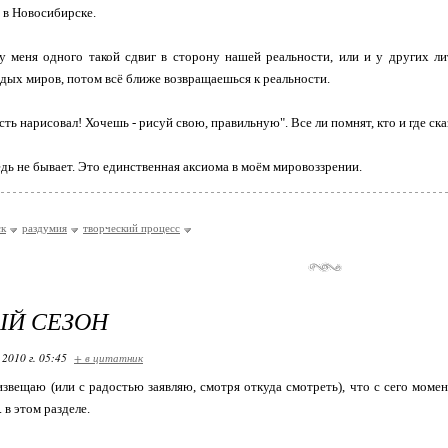
 в Новосибирске.
у меня одного такой сдвиг в сторону нашей реальности, или и у других л
ых миров, потом всё ближе возвращаешься к реальности.
ть нарисовал! Хочешь - рисуй свою, правильную". Все ли помнят, кто и где ска
дь не бывает. Это единственная аксиома в моём мировоззрении.
ск
раздумия
творческий процесс
ЫЙ СЕЗОН
 2010 г. 05:45
+ в цитатник
звещаю (или с радостью заявляю, смотря откуда смотреть), что с сего мом
. в этом разделе.