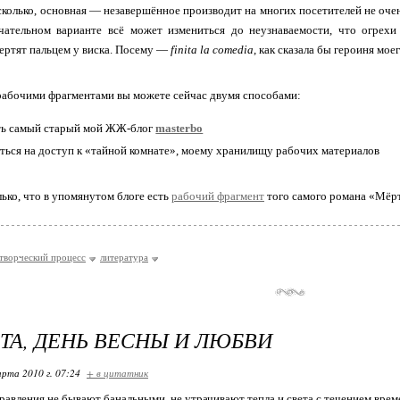
колько, основная — незавершённое производит на многих посетителей не оче
нчательном варианте всё может измениться до неузнаваемости, что огрехи
ертят пальцем у виска. Посему —
finita la comedia
, как сказала бы героиня мо
рабочими фрагментами вы можете сейчас двумя способами:
ть самый старый мой ЖЖ-блог
masterbo
ться на доступ к «тайной комнате», моему хранилищу рабочих материалов
лько, что в упомянутом блоге есть
рабочий фрагмент
того самого романа «Мёрт
творческий процесс
литература
РТА, ДЕНЬ ВЕСНЫ И ЛЮБВИ
арта 2010 г. 07:24
+ в цитатник
авления не бывают банальными, не утрачивают тепла и света с течением врем