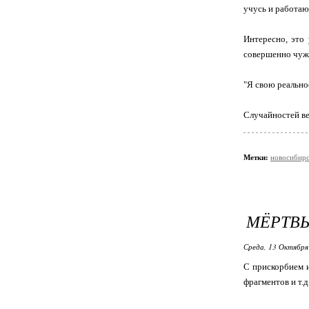
учусь и работаю
Интересно, это 
совершенно чужд
"Я свою реальнос
Случайностей ве
Метки:
новосибир
МЁРТВ
Среда, 13 Октября
С прискорбием и
фрагментов и т.д