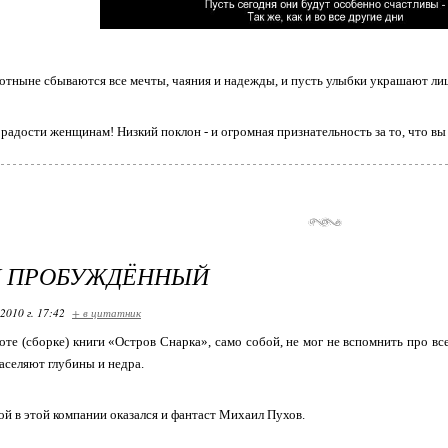
 отныне сбываются все мечты, чаяния и надежды, и пусть улыбки украшают лиц
 радости женщинам! Низкий поклон - и огромная признательность за то, что вы 
Н ПРОБУЖДЁННЫЙ
2010 г. 17:42
+ в цитатник
оте (сборке) книги «Остров Снарка», само собой, не мог не вспомнить про вс
аселяют глубины и недра.
бой в этой компании оказался и фантаст Михаил Пухов.