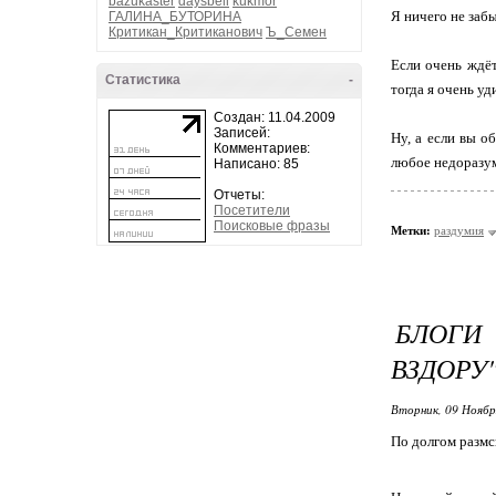
bazukaster
daysbell
kukmor
Я ничего не заб
ГАЛИНА_БУТОРИНА
Критикан_Критиканович
Ъ_Семен
Если очень ждёт
Статистика
-
тогда я очень уд
Создан: 11.04.2009
Записей:
Ну, а если вы о
Комментариев:
любое недоразум
Написано: 85
Отчеты:
Посетители
Поисковые фразы
Метки:
раздумия
БЛОГИ 
ВЗДОРУ
Вторник, 09 Ноябр
По долгом размс