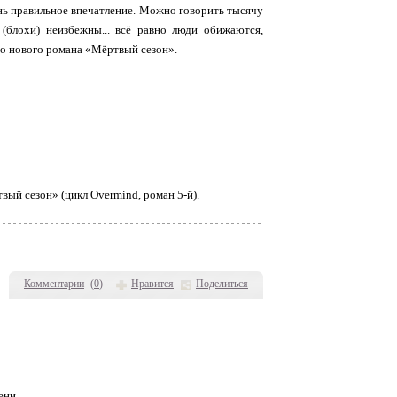
нь правильное впечатление. Можно говорить тысячу
 (блохи) неизбежны... всё равно люди обижаются,
его нового романа «Мёртвый сезон».
вый сезон» (цикл Overmind, роман 5-й).
Комментарии
(
0
)
Нравится
Поделиться
ени.