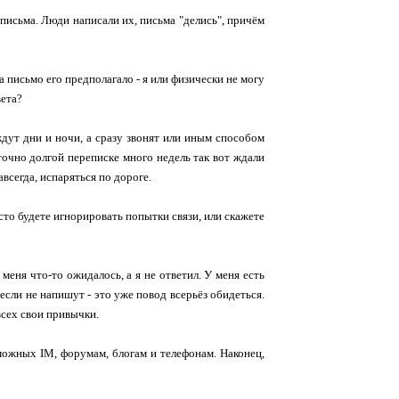
письма. Люди написали их, письма "делись", причём
а письмо его предполагало - я или физически не могу
вета?
ждут дни и ночи, а сразу звонят или иным способом
аточно долгой переписке много недель так вот ждали
всегда, испаряться по дороге.
сто будете игнорировать попытки связи, или скажете
меня что-то ожидалось, а я не ответил. У меня есть
 если не напишут - это уже повод всерьёз обидеться.
 всех свои привычки.
можных IM, форумам, блогам и телефонам. Наконец,