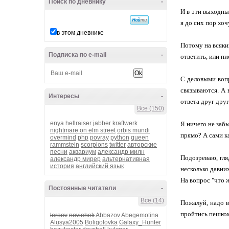
Поиск по дневнику
-
И в эти выходны
я до сих пор хоч
в этом дневнике
Потому на всякий
Подписка по e-mail
-
ответить, или п
С деловыми вопр
связываются. А 
Интересы
-
ответа друг друг
Все (150)
enya
hellraiser
jabber
kraftwerk
Я ничего не заб
nightmare on elm street
orbis mundi
прямо? А сами к
overmind
php
povray
python
queen
rammstein
scorpions
twitter
авторские
песни
аквариум
александр милн
Подозреваю, гля
александр мирер
альтернативная
история
английский язык
несколько давних
На вопрос "что ж
Постоянные читатели
-
Все (14)
Пожалуй, надо в
пройтись пешком
leroev
noviehek
Abbazov
Abegemotina
Alusya2005
Boligolovka
Galaxy_Hunter