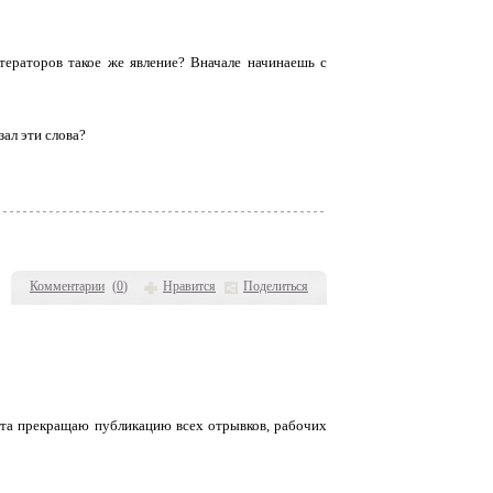
итераторов такое же явление? Вначале начинаешь с
зал эти слова?
Комментарии
(
0
)
Нравится
Поделиться
ента прекращаю публикацию всех отрывков, рабочих