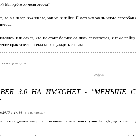
ыл? Вы ждёте от меня ответа?
е, то вы наверняка знаете, как меня найти. Я оставил очень много способов с
ивлюсь.
биделись, или сочли, что не стоит больше со мной связываться, я тоже пойм
ение практически всегда можно уладить словами.
жизнь
люди
ВЕБ 3.0 НА ИМХОНЕТ - "МЕНЬШЕ 
"
я 2010 г. 17:44
+ в цитатник
ышлении удалил замершие в вечном спокойствии группы Google, где раньше п