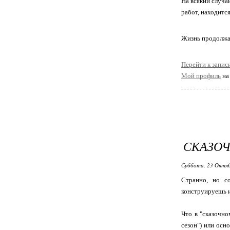
На всякий случа
работ, находитс
Жизнь продолжае
Перейти к запис
Мой профиль
н
СКАЗО
Суббота, 23 Октяб
Странно, но с
конструируешь и
Что в "сказочно
сезон") или осно