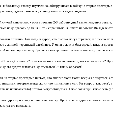
е, к большому своему изумлению, обнаруживаю в той куче старые-престарые 
у понять, куда - спам-свалку я чищу начисто каждую неделю.
 случай напоминаю - если в течение 2-3 рабочих дней вы не получили ответа, 
исьмо не добралось до меня. Вот и спрашиваю: я ничего не забыл? Вы ждёте от
осами понятно. Там люди в курсе, что письма могут теряться, и обычно не 
вот с личной перепиской затейливо. У меня в жизни был случай, когда в дост
а. А письмо просто не добралось - электронные письма также могут теряться на
ыл? Вы ждёте ответа? Если вы не хотите вести разговор, как вы поступите? Про
ак долго будете пытаться "достучаться", и каким образом?
дя на старые-престарые письма, что многие люди могли всерьёз обидеться. От 
 знакомых, которые всегда ждут, что им напишут хотя бы вопрос "как дела", а
 ты не написал сам(а)?" также могут обидеться. Такие вот люди - какие есть, у
зять адресную книгу и написать самому. Пройтись по адресам почты, всевоз
, когда это возможно.