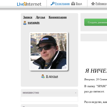
Регистрация
Вход
Рейтинги
Записи
Друзья
Комментарии
Создать дневник
suraquis
Я НИЧЕ
В друзья
Вторник, 20 Сентя
В папку "SPAM" 
раз до пятисот.
неизвестно
-
Раз в неделю, ка