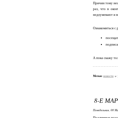
Причин тому нес
раз, что в око
недоумевают и в
Ознакомиться с 
посеща
подписа
А пока скажу то
Метки:
новости
8-Е МА
Понедельник, 08 М
Подлинные поздр